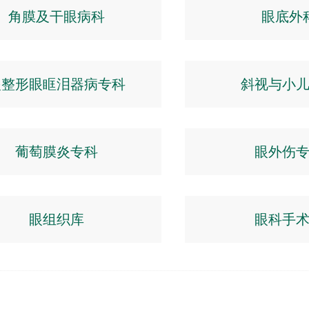
角膜及干眼病科
眼底外
眼整形眼眶泪器病专科
斜视与小
葡萄膜炎专科
眼外伤
眼组织库
眼科手