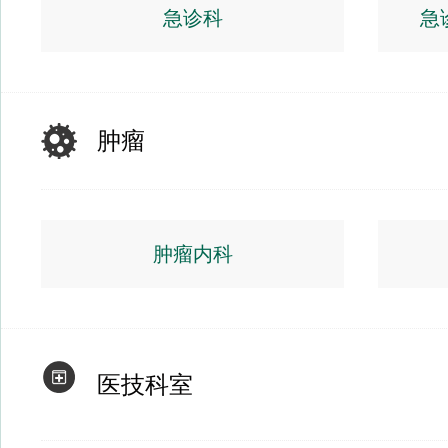
急诊科
急
肿瘤
肿瘤内科
医技科室