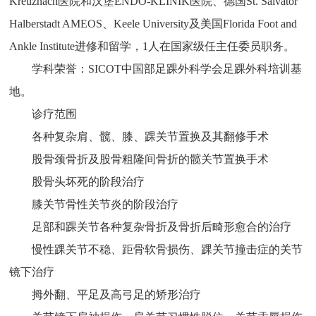
Kreuznach医院和汉堡ENDO-KLINIK医院、德国St. Salvator
Halberstadt AMEOS、Keele University及美国Florida Foot and
Ankle Institute进修和留学，1人在国家级任主任委员职务。
学科荣誉：SICOT中国部足踝外科学会足踝外科培训基
地。
诊疗范围
各种复杂肩、髋、膝、踝关节置换及其翻修手术
股骨颈骨折及股骨粗隆间骨折的髋关节置换手术
股骨头坏死的阶段治疗
膝关节骨性关节炎的阶段治疗
足部和踝关节各种复杂骨折及骨折后畸形愈合的治疗
慢性踝关节不稳、距骨软骨损伤、踝关节撞击症的关节
镜下治疗
拇外翻、平足及高弓足的矫形治疗