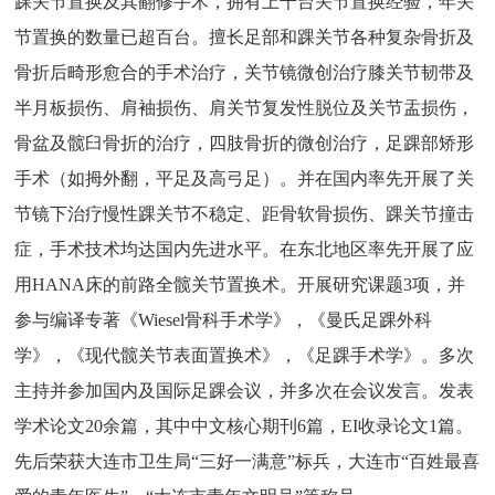
踝关节置换及其翻修手术，拥有上千台关节置换经验，年关
节置换的数量已超百台。擅长足部和踝关节各种复杂骨折及
骨折后畸形愈合的手术治疗，关节镜微创治疗膝关节韧带及
半月板损伤、肩袖损伤、肩关节复发性脱位及关节盂损伤，
骨盆及髋臼骨折的治疗，四肢骨折的微创治疗，足踝部矫形
手术（如拇外翻，平足及高弓足）。并在国内率先开展了关
节镜下治疗慢性踝关节不稳定、距骨软骨损伤、踝关节撞击
症，手术技术均达国内先进水平。在东北地区率先开展了应
用HANA床的前路全髋关节置换术。开展研究课题3项，并
参与编译专著《Wiesel骨科手术学》，《曼氏足踝外科
学》，《现代髋关节表面置换术》，《足踝手术学》。多次
主持并参加国内及国际足踝会议，并多次在会议发言。发表
学术论文20余篇，其中中文核心期刊6篇，EI收录论文1篇。
先后荣获大连市卫生局“三好一满意”标兵，大连市“百姓最喜