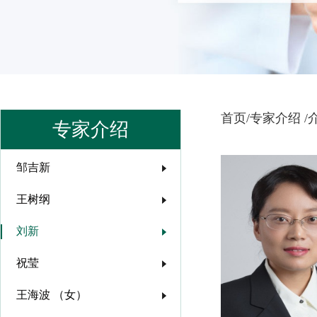
首页/
专家介绍 /
专家介绍
邹吉新
王树纲
刘新
祝莹
王海波 （女）