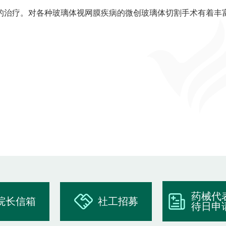
的治疗。对各种玻璃体视网膜疾病的微创玻璃体切割手术有着丰
药械代
院长信箱
社工招募
待日申