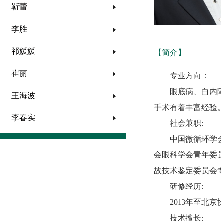
靳蕾
李胜
祁媛媛
【简介】
崔丽
专业方向：
眼底病、白内
王海波
手术有着丰富经验
李春实
社会兼职:
中国微循环学
会眼科学会青年委
故技术鉴定委员会
研修经历:
2013年至
技术擅长: