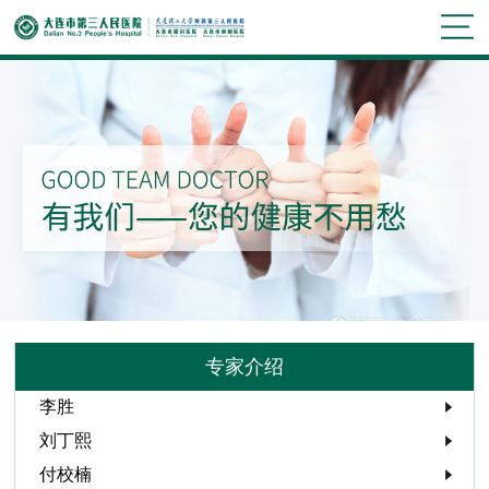
专家介绍
李胜
刘丁熙
付校楠