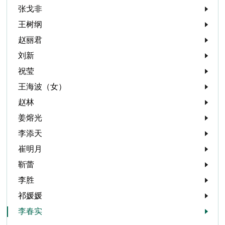
张戈非
王树纲
赵丽君
刘新
祝莹
王海波（女）
赵林
姜熔光
李添天
崔明月
靳蕾
李胜
祁媛媛
李春实