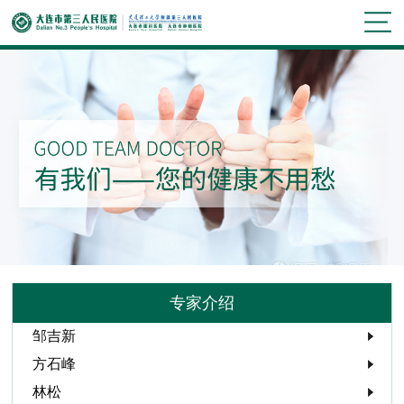
专家介绍
邹吉新
方石峰
林松