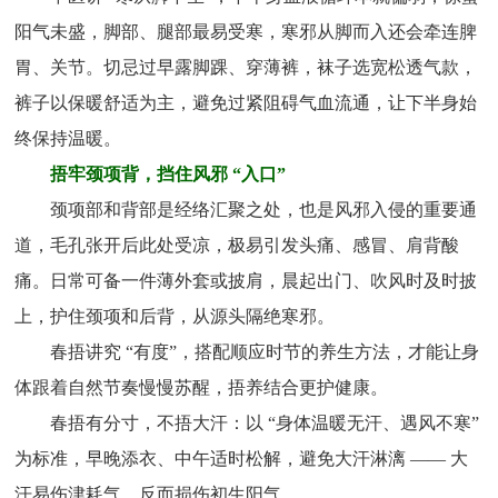
阳气未盛，脚部、腿部最易受寒，寒邪从脚而入还会牵连脾
胃、关节。切忌过早露脚踝、穿薄裤，袜子选宽松透气款，
裤子以保暖舒适为主，避免过紧阻碍气血流通，让下半身始
终保持温暖。
捂牢颈项背，挡住风邪 “入口”
颈项部和背部是经络汇聚之处，也是风邪入侵的重要通
道，毛孔张开后此处受凉，极易引发头痛、感冒、肩背酸
痛。日常可备一件薄外套或披肩，晨起出门、吹风时及时披
上，护住颈项和后背，从源头隔绝寒邪。
春捂讲究 “有度”，搭配顺应时节的养生方法，才能让身
体跟着自然节奏慢慢苏醒，捂养结合更护健康。
春捂有分寸，不捂大汗：以 “身体温暖无汗、遇风不寒”
为标准，早晚添衣、中午适时松解，避免大汗淋漓 —— 大
汗易伤津耗气，反而损伤初生阳气。