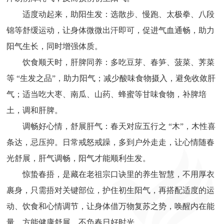
适度动起来，助阳生发：选散步、慢跑、太极拳、八段
锦等舒缓运动，让身体微微出汗即可，促进气血通畅，助力
阳气生长，同时增强体质。
饮食顺天时，肝脾同养：多吃豆芽、春笋、菠菜、荠菜
等 “生发之品”，助力阳气；减少酸味食物摄入，避免收敛肝
气；适当吃大枣、南瓜、山药、蜂蜜等甘味食物，补脾培
土，调和肝脾。
调畅好心情，舒展肝气：春天对应五行之 “木”，木性喜
条达，忌压抑。日常戒怒戒躁，多到户外走走，让心情随春
光舒展，肝气调畅，阳气才能顺利生发。
惊蛰春捂，是藏在老祖宗口诀里的养生智慧，不用厚衣
裹身，只需捂对关键部位，护住初生阳气，再搭配适度的运
动、饮食和心情调节，让身体借万物复苏之势，唤醒内在能
量，方能健康舒展，不负春日好时光。