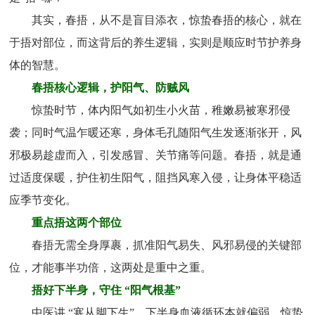
其实，春捂，从不是盲目添衣，惊蛰春捂的核心，就在
于捂对部位，而这背后的养生逻辑，实则是顺应时节护养身
体的智慧。
春捂核心逻辑，护阳气、防贼风
惊蛰时节，体内阳气如初生小火苗，稚嫩易被寒邪侵
袭；同时气温乍暖还寒，身体毛孔随阳气生发逐渐张开，风
邪极易趁虚而入，引发感冒、关节痛等问题。春捂，就是通
过适度保暖，护住初生阳气，阻挡风寒入侵，让身体平稳适
应季节变化。
重点捂这两个部位
春捂无需全身厚裹，抓准阳气易失、风邪易侵的关键部
位，才能事半功倍，这两处是重中之重。
捂好下半身，守住 “阳气根基”
中医讲 “寒从脚下生”，下半身血液循环本就偏弱，惊蛰