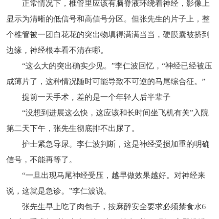
正常情况下，椎管里应该有脑脊液环绕着神经，影像上
显示为清晰的低信号和高信号分区。但张先生的片子上，整
个椎管被一团白花花的突出物填得满满当当，硬膜囊被挤到
边缘，神经根本看不清在哪。
“这么大的突出确实少见。”李仁波回忆，“神经已经被压
成薄片了，这种情况随时可能导致不可逆的马尾综合征。”
提前一天手术，差的是一个年轻人后半辈子
“没想到进展这么快，这应该和长时间坐飞机有关”入院
第二天下午，张先生彻底排不出尿了。
护士紧急导尿。李仁波判断，这是神经受损加重的明确
信号，不能再等了。
“一旦出现马尾神经受压，越早做效果越好。对神经来
说，这就是急诊。”李仁波说。
张先生早上吃了肉包子，按麻醉安全要求必须禁食水6