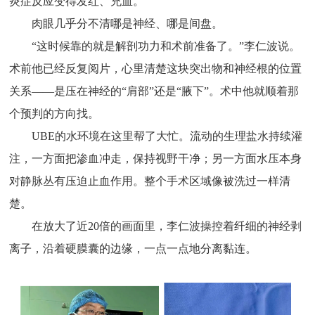
炎症反应变得发红、充血。
肉眼几乎分不清哪是神经、哪是间盘。
“这时候靠的就是解剖功力和术前准备了。”李仁波说。
术前他已经反复阅片，心里清楚这块突出物和神经根的位置
关系——是压在神经的“肩部”还是“腋下”。术中他就顺着那
个预判的方向找。
UBE的水环境在这里帮了大忙。流动的生理盐水持续灌
注，一方面把渗血冲走，保持视野干净；另一方面水压本身
对静脉丛有压迫止血作用。整个手术区域像被洗过一样清
楚。
在放大了近20倍的画面里，李仁波操控着纤细的神经剥
离子，沿着硬膜囊的边缘，一点一点地分离黏连。