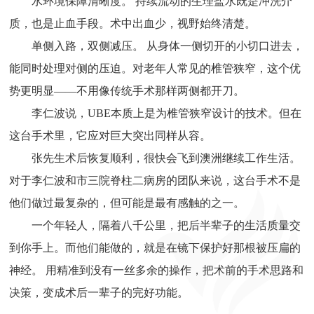
水环境保障清晰度。 持续流动的生理盐水既是冲洗介
质，也是止血手段。术中出血少，视野始终清楚。
单侧入路，双侧减压。 从身体一侧切开的小切口进去，
能同时处理对侧的压迫。对老年人常见的椎管狭窄，这个优
势更明显——不用像传统手术那样两侧都开刀。
李仁波说，UBE本质上是为椎管狭窄设计的技术。但在
这台手术里，它应对巨大突出同样从容。
张先生术后恢复顺利，很快会飞到澳洲继续工作生活。
对于李仁波和市三院脊柱二病房的团队来说，这台手术不是
他们做过最复杂的，但可能是最有感触的之一。
一个年轻人，隔着八千公里，把后半辈子的生活质量交
到你手上。而他们能做的，就是在镜下保护好那根被压扁的
神经。 用精准到没有一丝多余的操作，把术前的手术思路和
决策，变成术后一辈子的完好功能。