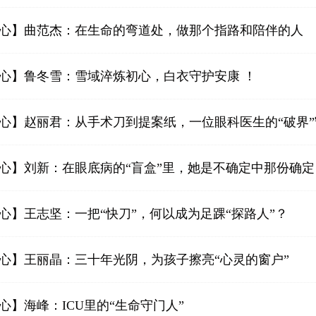
匠心】曲范杰：在生命的弯道处，做那个指路和陪伴的人
匠心】鲁冬雪：雪域淬炼初心，白衣守护安康 ！
匠心】赵丽君：从手术刀到提案纸，一位眼科医生的“破界
匠心】刘新：在眼底病的“盲盒”里，她是不确定中那份确定
心】王志坚：一把“快刀”，何以成为足踝“探路人”？
匠心】王丽晶：三十年光阴，为孩子擦亮“心灵的窗户”
心】海峰：ICU里的“生命守门人”