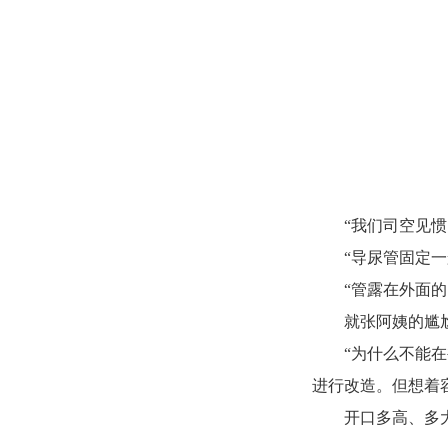
“我们司空见
“导尿管固定
“管露在外面
就张阿姨的尴
“为什么不能
进行改造。但想着
开口多高、多