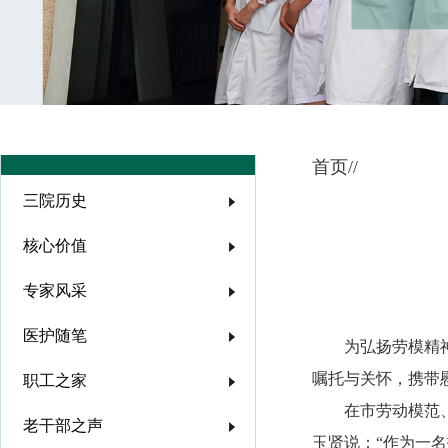
/
首页/
三院历史
核心价值
专家风采
医护随笔
为弘扬劳模精
嘱托与关怀，携带
职工之家
在市劳动模范
老干部之声
玉贤说：“作为一