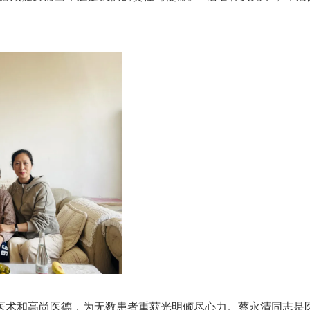
医术和高尚医德，为无数患者重获光明倾尽心力。蔡永清同志是