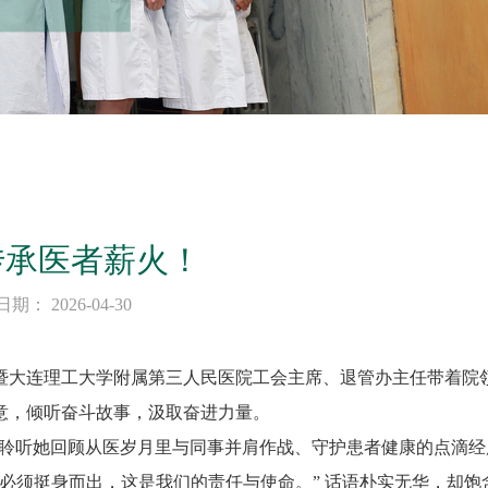
传承医者薪火！
 2026-04-30
暨大连理工大学附属第三人民医院工会主席、退管办主任带着院
意，倾听奋斗故事，汲取奋进力量。
认真聆听她回顾从医岁月里与同事并肩作战、守护患者健康的点滴
必须挺身而出，这是我们的责任与使命。” 话语朴实无华，却饱