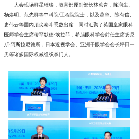
大会现场群星璀璨，教育部原副部长林蕙青，陈润生、
杨焕明、范先群等中科院/工程院院士，以及葛坚、陈有信、
史伟云等国内顶尖泰斗悉数出席，同时汇聚了英国皇家眼科
医师学会主席穆罕默德·埃拉菲，希腊眼科学会前任主席扬尼
斯·阿斯拉尼德斯，日本近视学会、亚洲干眼学会会长坪田一
男等诸多国际权威组织掌门人。