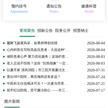
预约挂号
通知公告
健康科普
Appointment
Notice
Health
要闻聚焦
招标公告
院务公开
招贤纳士
2026-08-04
毽舞飞扬展风采，奋勇拼搏创佳绩
2026-08-04
心内科医生写给高血压患者：大连这种“白
天炙烤、夜晚蒸煮”的天气里，请守住这4
2026-08-03
倾听患者心声 聚力优化服务｜这场护患座
条“生命线”
谈会暖人心
2026-08-03
老人总说不怕热？这份 “抗热假象” 一定要
警惕！
2026-07-31
以廉齐家 清风润院｜市三院开展廉洁文化
现场教学
2026-07-24
查出HPV阳性，离宫颈癌还有多远？
2026-07-21
中医科主任也喝冰可乐？一次麦当劳里
的“灵魂拷问”
2026-07-17
筑牢纪法防线，坚守廉洁初心 ——市三院
开展纪法知识专题警示教育授课
图片新闻