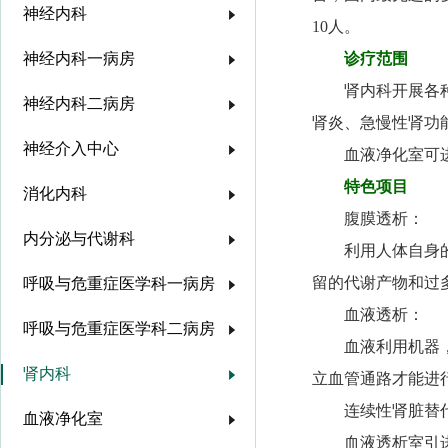
神经内科
10人。
神经内科一病房
诊疗范围
肾内科开展各
神经内科二病房
肾炎、急慢性肾功
神经介入中心
血液净化室可
特色项目
消化内科
腹膜透析：
内分泌与代谢科
利用人体自身
留的代谢产物和过
呼吸与危重症医学科一病房
血液透析：
呼吸与危重症医学科二病房
血液利用机器
肾内科
立血管通路才能进
连续性肾脏替代
血液净化室
血液透析室引进