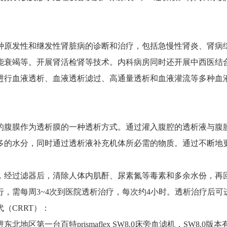
种原发性和继发性肾脏病的诊断和治疗，包括急慢性肾炎、肾病
能衰竭等。开展肾活检肾等技术。内科病房同时还开展中西医结
进行血液透析、血液透析滤过、高通量透析和血液灌流等多种血
的腹膜作为透析膜的一种透析方式。通过灌入腹腔的透析液与腹
多的水分，同时通过透析液补充机体所必需的物质。通过不断地
，经过滤器后，清除人体内肌酐、尿素氮等毒素和多余水份，再
行，需每周3~4次到医院透析治疗，每次约4小时。透析治疗后可
（CRRT）：
东北地区第一台百特prismaflex SW8.0床旁血滤机，SW