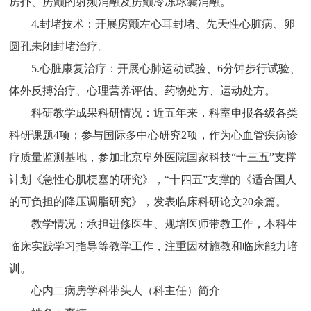
房扑、房颤的射频消融及房颤冷冻球囊消融。
4.封堵技术：开展房颤左心耳封堵、先天性心脏病、卵
圆孔未闭封堵治疗。
5.心脏康复治疗：开展心肺运动试验、6分钟步行试验、
体外反搏治疗、心理营养评估、药物处方、运动处方。
科研教学成果科研情况：近五年来，科室申报各级各类
科研课题4项；参与国际多中心研究2项，作为心血管疾病诊
疗质量监测基地，参加北京阜外医院国家科技“十三五”支撑
计划《急性心肌梗塞的研究》，“十四五”支撑的《适合国人
的可负担的降压调脂研究》，发表临床科研论文20余篇。
教学情况：承担进修医生、规培医师带教工作，本科生
临床实践学习指导等教学工作，注重因材施教和临床能力培
训。
心内二病房学科带头人（科主任）简介