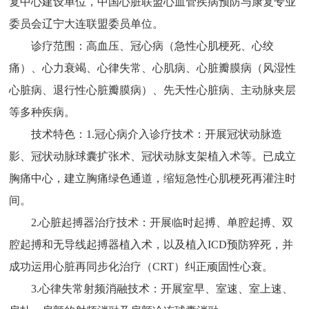
复中心建设单位，中国心脏联盟心血管疾病预防与康复专业
委员会辽宁大连联盟委员单位。
诊疗范围：高血压、冠心病（急性心肌梗死、心绞
痛）、心力衰竭、心律失常、心肌病、心脏瓣膜病（风湿性
心脏病、退行性心脏瓣膜病）、先天性心脏病、主动脉夹层
等多种疾病。
技术特色：1.冠心病介入诊疗技术：开展冠状动脉造
影、冠状动脉球囊扩张术、冠状动脉支架植入术等。已成立
胸痛中心，建立胸痛绿色通道，缩短急性心肌梗死再灌注时
间。
2.心脏起搏器治疗技术：开展临时起搏、单腔起搏、双
腔起搏和无导线起搏器植入术，以及植入ICD预防猝死，并
成功运用心脏再同步化治疗（CRT）纠正顽固性心衰。
3.心律失常射频消融技术：开展室早、室速、室上速、