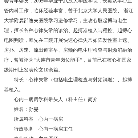
会青年委员，2005年毕业于武汉大学医学院，长期从事心血
管内科工作，临床经验丰富，曾于北京大学人民医院、 浙江
大学附属邵逸夫医院学习进修学习，主攻心脏起搏与电生
理，擅长各种心律失常的诊治、起搏器植入与程控、起搏心
电图判读，率先在三院开展快速心律失常如阵发性室上速、
房扑、房速、流出道室早、房颤的电生理检查与射频消融治
疗，曾被评为“大连市青年岗位能手”，目前已在核心和国家
级期刊上发表论文10余篇。
特长：心律失常（包括电生理检查与射频消融）、起搏
器植入。
心内一病房学科带头人（科主任）简介
姓名：孙旻
所属科室：心内一病房
行政职务：心内一病房主任