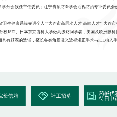
科学分会候任主任委员；辽宁省预防医学会近视防治专业委员会
省卫生健康系统先进个人”“大连市高层次人才-高端人才”“大连
分校JSEI、日本东京齿科大学做高级访问学者，美国及欧洲眼科
具有颇深的造诣，擅长各类角膜激光近视矫正手术与ICL植入
药械代
院长信箱
社工招募
待日申