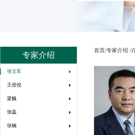
首页/
专家介绍 /
专家介绍
张立军
王佼佼
梁巍
张蕊
张楠