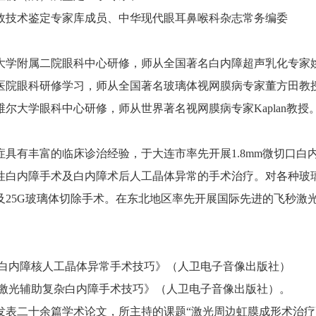
故技术鉴定专家库成员、中华现代眼耳鼻喉科杂志常务编委
医科大学附属二院眼科中心研修，师从全国著名白内障超声乳化专家
协和医院眼科研修学习，师从全国著名玻璃体视网膜病专家董方田教
易维尔大学眼科中心研修，师从世界著名视网膜病专家Kaplan教授
症具有丰富的临床诊治经验，于大连市率先开展1.8mm微切口
性白内障手术及白内障术后人工晶体异常的手术治疗。对各种玻
及25G玻璃体切除手术。在东北地区率先开展国际先进的飞秒激
复杂白内障核人工晶体异常手术技巧》（人卫电子音像出版社）
飞秒激光辅助复杂白内障手术技巧》（人卫电子音像出版社）。
发表二十余篇学术论文，所主持的课题“激光周边虹膜成形术治疗高