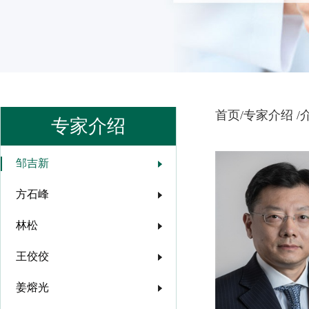
首页/
专家介绍 /
专家介绍
邹吉新
方石峰
林松
王佼佼
姜熔光