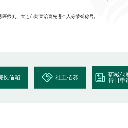
秀医师奖、大连市防盲治盲先进个人等荣誉称号。
药械代
院长信箱
社工招募
待日申