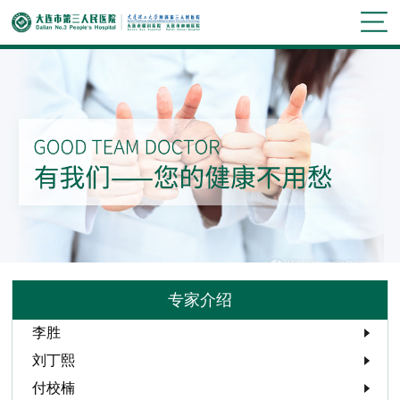
专家介绍
李胜
刘丁熙
付校楠