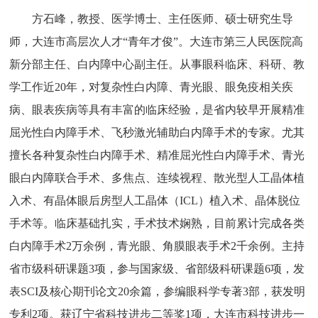
方石峰，教授、医学博士、主任医师、硕士研究生导
师，大连市高层次人才“青年才俊”。大连市第三人民医院高
新分部主任、白内障中心副主任。从事眼科临床、科研、教
学工作近20年，对复杂性白内障、青光眼、眼免疫相关疾
病、眼表疾病等具有丰富的临床经验，是省内较早开展精准
屈光性白内障手术、飞秒激光辅助白内障手术的专家。尤其
擅长各种复杂性白内障手术、精准屈光性白内障手术、青光
眼白内障联合手术、多焦点、连续视程、散光型人工晶体植
入术、有晶体眼后房型人工晶体（ICL）植入术、晶体脱位
手术等。临床基础扎实，手术技术娴熟，目前累计完成各类
白内障手术2万余例，青光眼、角膜眼表手术2千余例。主持
省市级科研课题3项，参与国家级、省部级科研课题6项，发
表SCI及核心期刊论文20余篇，参编眼科学专著3部，获发明
专利2项。获辽宁省科技进步二等奖1项，大连市科技进步一