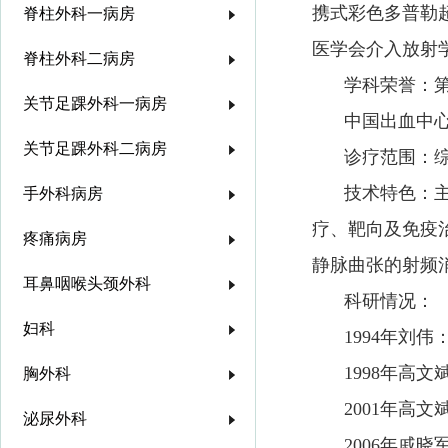
携式彩色多普勒
脊柱外科一病房
医学会介入放射
脊柱外科二病房
学科荣誉：
关节足踝外科一病房
中国出血中心
关节足踝外科二病房
诊疗范围：
技术特色：
手外科病房
疗、靶向及免疫
疼痛病房
静脉曲张的射频
耳鼻咽喉头颈外科
科研情况：
妇科
1994年刘
1998年高
胸外科
2001年高
泌尿外科
2006年戚