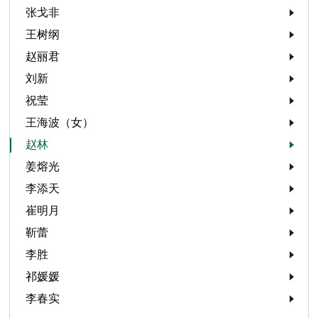
张戈非
王树纲
赵丽君
刘新
祝莹
王海波（女）
赵林
姜熔光
李添天
崔明月
靳蕾
李胜
祁媛媛
李春实