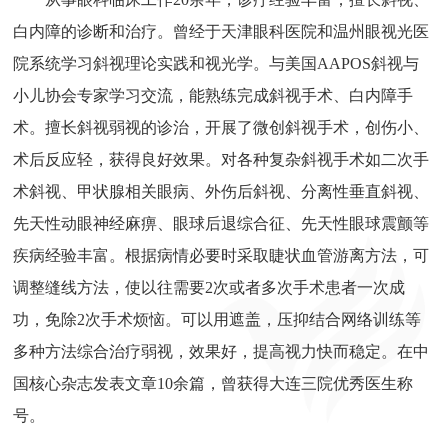
白内障的诊断和治疗。曾经于天津眼科医院和温州眼视光医
院系统学习斜视理论实践和视光学。与美国AAPOS斜视与
小儿协会专家学习交流，能熟练完成斜视手术、白内障手
术。擅长斜视弱视的诊治，开展了微创斜视手术，创伤小、
术后反应轻，获得良好效果。对各种复杂斜视手术如二次手
术斜视、甲状腺相关眼病、外伤后斜视、分离性垂直斜视、
先天性动眼神经麻痹、眼球后退综合征、先天性眼球震颤等
疾病经验丰富。根据病情必要时采取睫状血管游离方法，可
调整缝线方法，使以往需要2次或者多次手术患者一次成
功，免除2次手术烦恼。可以用遮盖，压抑结合网络训练等
多种方法综合治疗弱视，效果好，提高视力快而稳定。在中
国核心杂志发表文章10余篇，曾获得大连三院优秀医生称
号。