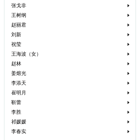
张戈非
王树纲
赵丽君
刘新
祝莹
王海波（女）
赵林
姜熔光
李添天
崔明月
靳蕾
李胜
祁媛媛
李春实